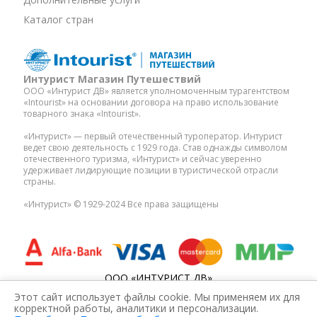
Каталог стран
Интурист Магазин Путешествий
ООО «Интурист ДВ» является уполномоченным турагентством
«Intourist» на основании договора на право использование
товарного знака «Intourist».
«Интурист» — первый отечественный туроператор. Интурист
ведет свою деятельность с 1929 года. Став однажды символом
отечественного туризма, «Интурист» и сейчас уверенно
удерживает лидирующие позиции в туристической отрасли
страны.
«Интурист» © 1929-2024 Все права защищены
ООО «ИНТУРИСТ ДВ»
ИНН: 2536304212
Этот сайт использует файлы cookie. Мы применяем их для
ОГРН: 1172536024000
корректной работы, аналитики и персонализации.