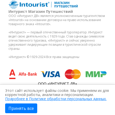
Интурист Магазин Путешествий
ООО «Интурист ДВ» является уполномоченным турагентством
«Intourist» на основании договора на право использование
товарного знака «Intourist».
«Интурист» — первый отечественный туроператор. Интурист
ведет свою деятельность с 1929 года. Став однажды символом
отечественного туризма, «Интурист» и сейчас уверенно
удерживает лидирующие позиции в туристической отрасли
страны.
«Интурист» © 1929-2024 Все права защищены
ООО «ИНТУРИСТ ДВ»
ИНН: 2536304212
Этот сайт использует файлы cookie. Мы применяем их для
ОГРН: 1172536024000
корректной работы, аналитики и персонализации.
Подробнее в Политике обработки персональных данных.
© intourdv.ru 2026. All rights reserved.
Принять все
Условия использования
Политика конфиденциальности