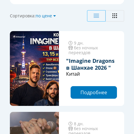
Яньцзи
Сортировка:
по цене
9 дн.
без ночных
переездов
"Imagine Dragons
в Шанхае 2026 "
Китай
Подробнее
8 дн.
без ночных
переездов