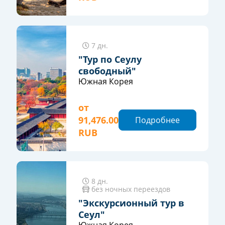
7 дн.
"Тур по Сеулу
свободный"
Южная Корея
от
91,476.00
Подробнее
RUB
8 дн.
без ночных переездов
"Экскурсионный тур в
Сеул"
Южная Корея