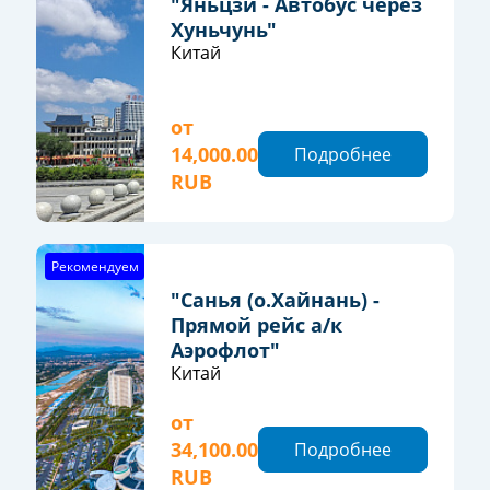
"Яньцзи - Автобус через
Хуньчунь"
Китай
от
14,000.00
Подробнее
RUB
Рекомендуем
"Санья (о.Хайнань) -
Прямой рейс а/к
Аэрофлот"
Китай
от
34,100.00
Подробнее
RUB