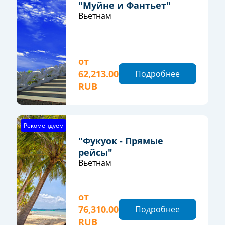
"Муйне и Фантьет"
Вьетнам
от
62,213.00
Подробнее
RUB
Рекомендуем
"Фукуок - Прямые
рейсы"
Вьетнам
от
76,310.00
Подробнее
RUB