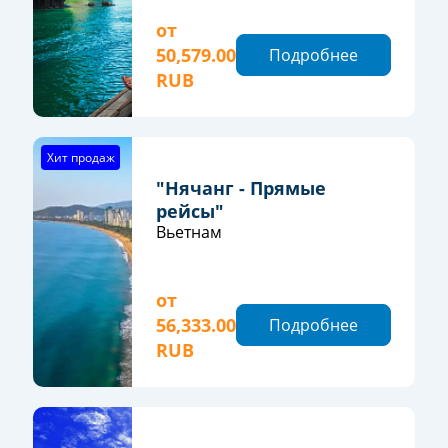
от
50,579.00
Подробнее
RUB
Хит продаж
"Нячанг - Прямые
рейсы"
Вьетнам
от
56,333.00
Подробнее
RUB