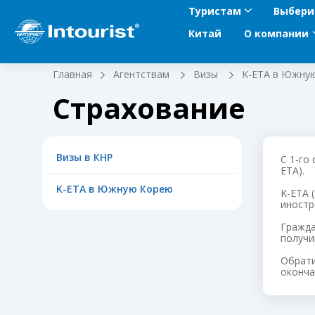
Туристам
Выбери
Китай
О компании
Главная
Агентствам
Визы
K-ETA в Южну
Страхование
Визы в КНР
С 1-го
ETA).
K-ETA в Южную Корею
K-ETA 
иностр
Гражда
получи
Обрати
оконча