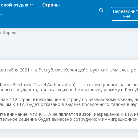
 свой отдых
Страны
Перезвонит
мне
ю Корею
 сентября 2021 г. в Республике Корея действует система электро
(Korea Electronic Travel Authorization) — это электронное разре
анных государств, въезжающих по безвизовому режиму в Респуб
нам 112 стран, въезжающим в страну по безвизовому въезду, н
вшим K-ETA, будет отказано в выдаче посадочного талона в аэр
те внимание, что K-ETA не является визой. Разрешение K-ЕТА не
тельное решение будет вынесено сотрудником иммиграционной 