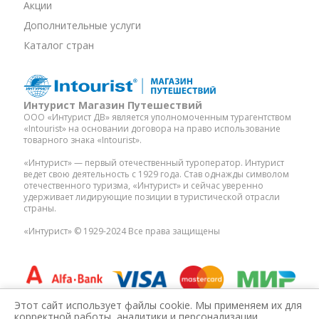
Акции
Дополнительные услуги
Каталог стран
Интурист Магазин Путешествий
ООО «Интурист ДВ» является уполномоченным турагентством
«Intourist» на основании договора на право использование
товарного знака «Intourist».
«Интурист» — первый отечественный туроператор. Интурист
ведет свою деятельность с 1929 года. Став однажды символом
отечественного туризма, «Интурист» и сейчас уверенно
удерживает лидирующие позиции в туристической отрасли
страны.
«Интурист» © 1929-2024 Все права защищены
ООО «ИНТУРИСТ ДВ»
Этот сайт использует файлы cookie. Мы применяем их для
ИНН: 2536304212
корректной работы, аналитики и персонализации.