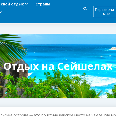
 свой отдых
Страны
Перезвонит
мне
Отдых на Сейшелах
льские острова — это поистине райское место на Земле, где м