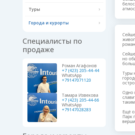
белос
атмос
Туры
Города и курорты
Сейше
Специалисты по
живоп
роман
продаже
Сейше
но об
больш
Роман Агафонов
+7 (423) 205-44-44
Туры 
WhatsApp
город
+79147071120
остро
Одно 
Тамара Извекова
слави
+7 (423) 205-44-66
таким
WhatsApp
+79147028283
Ещё о
Парк 
верши