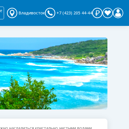
е
Владивосток
+7 (423) 205 44-44
ожно насладиться кристально чистыми водами,