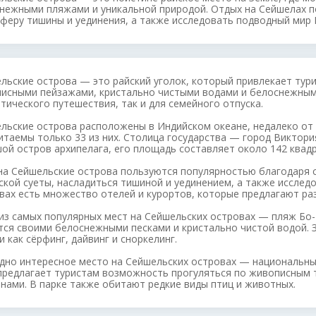
нежными пляжами и уникальной природой. Отдых на Сейшелах п
феру тишины и уединения, а также исследовать подводный мир 
льские острова — это райский уголок, который привлекает тури
исными пейзажами, кристально чистыми водами и белоснежными
тического путешествия, так и для семейного отпуска.
льские острова расположены в Индийском океане, недалеко от 
итаемы только 33 из них. Столица государства — город Виктор
ой остров архипелага, его площадь составляет около 142 квад
на Сейшельские острова пользуются популярностью благодаря 
ской суеты, насладиться тишиной и уединением, а также исслед
вах есть множество отелей и курортов, которые предлагают раз
из самых популярных мест на Сейшельских островах — пляж Бо-
тся своими белоснежными песками и кристально чистой водой. 
и как сёрфинг, дайвинг и сноркелинг.
дно интересное место на Сейшельских островах — национальны
предлагает туристам возможность прогуляться по живописным
нами. В парке также обитают редкие виды птиц и животных.