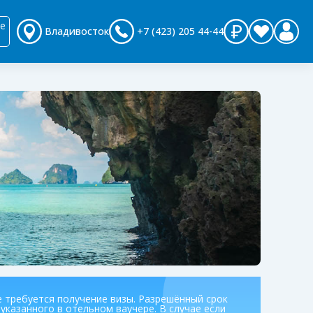
е
Владивосток
+7 (423) 205 44-44
е требуется получение визы. Разрешённый срок
указанного в отельном ваучере. В случае если