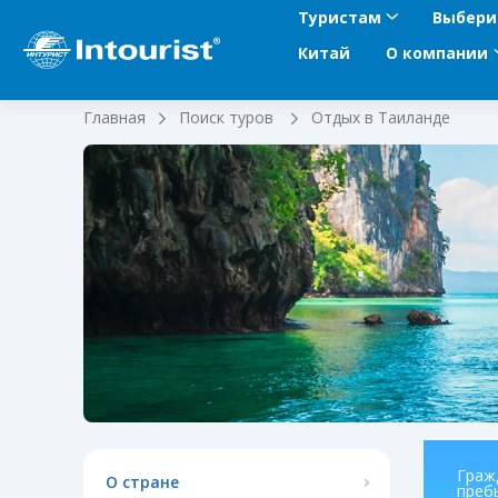
Туристам
Выбери
Китай
О компании
Главная
Поиск туров
Отдых в Таиланде
Граж
О стране
пребы