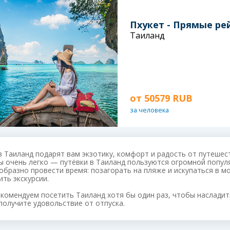
Пхукет - Прямые ре
Таиланд
от
50579 RUB
за человека
в Таиланд подарят вам экзотику, комфорт и радость от путешест
ы очень легко — путёвки в Таиланд пользуются огромной попул
образно провести время: позагорать на пляже и искупаться в м
ить экскурсии.
комендуем посетить Таиланд хотя бы один раз, чтобы насладит
 получите удовольствие от отпуска.