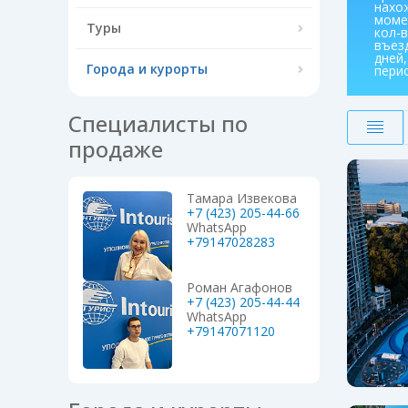
нахо
моме
Туры
кол-
въез
дней
Города и курорты
пери
Специалисты по
продаже
Тамара Извекова
+7 (423) 205-44-66
WhatsApp
+79147028283
Роман Агафонов
+7 (423) 205-44-44
WhatsApp
+79147071120