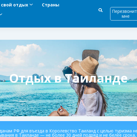
 свой отдых
Страны
Перезвонит
мне
Отдых в Таиланде
данам РФ для въезда в Королевство Таиланд с целью туризма н
вания в Таиланде — не более 30 дней подряд и не белее срока, 