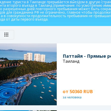
ждение туриста в Таиланде прерывается выездом в другую страну
нта второго въезда в Таиланд (примечание: по усмотрению им
во разрешённых дней повторного пребывания может быть сокра
дов для гражданина РФ не ограничено, главное чтобы продолжи
, а в совокупности продолжительность пребывания не превышал
ода от даты первого въезда.
Паттайя - Прямые р
Таиланд
от
50360 RUB
за человека