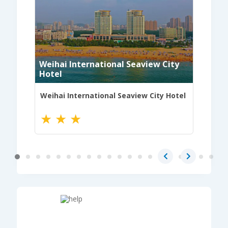
idaihe
Weihai International Seaview City
)
Hotel
Jingha
ihe
Weihai International Seaview City Hotel
Jingha