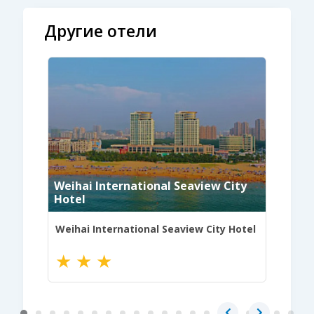
Другие отели
idaihe
Weihai International Seaview City
)
Hotel
Jingha
ihe
Weihai International Seaview City Hotel
Jingha