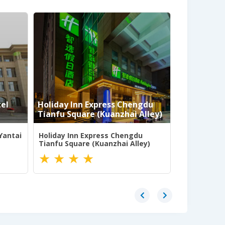
tel
Holiday Inn Express Chengdu
Holiday In
Tianfu Square (Kuanzhai Alley)
Gulou
Yantai
Holiday Inn Express Chengdu
Holiday Inn
Tianfu Square (Kuanzhai Alley)