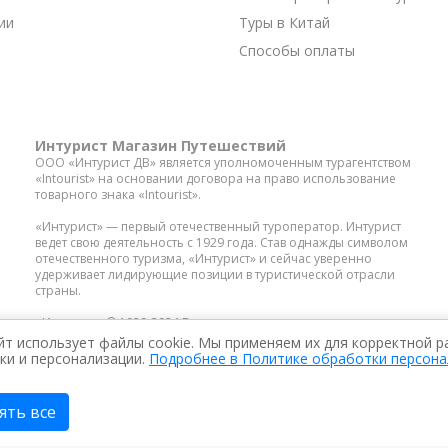
ии
Туры в Китай
Способы оплаты
Интурист Магазин Путешествий
ООО «Интурист ДВ» является уполномоченным турагентством
«Intourist» на основании договора на право использование
товарного знака «Intourist».
«Интурист» — первый отечественный туроператор. Интурист
ведет свою деятельность с 1929 года. Став однажды символом
отечественного туризма, «Интурист» и сейчас уверенно
удерживает лидирующие позиции в туристической отрасли
страны.
«Интурист» © 1929-2024 Все права защищены
йт использует файлы cookie. Мы применяем их для корректной р
ки и персонализации.
Подробнее в Политике обработки персон
ООО «ИНТУ
ИНН: 25363
ОГРН: 1172
ять все
Условия использования
Полит