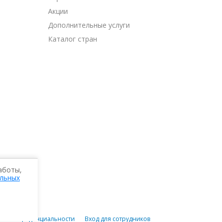
Акции
Дополнительные услуги
Каталог стран
аботы,
альных
РИСТ ДВ»
04212
536024000
ика конфиденциальности
Вход для сотрудников