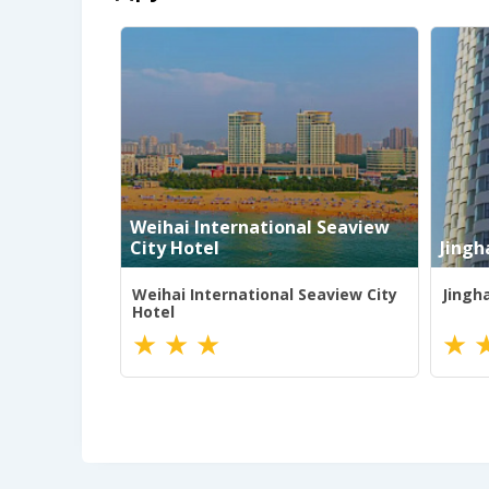
ent
m (Золотой
Weihai International Seaview
City Hotel
Jingh
t Beidaihe
Weihai International Seaview City
Jingha
 Песок)
Hotel